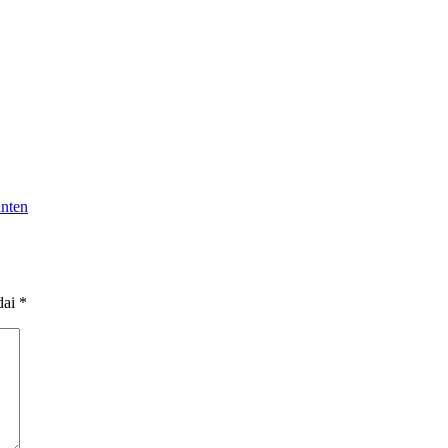
nten
dai
*