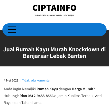
Skip
CIPTAINFO
to
content
PROPERTI RUMAH KAYU DI INDONESIA
Jual Rumah Kayu Murah Knockdown di
Banjarsar Lebak Banten
4 Mei 2021
|
Tidak ada komentar
Anda ingin Memiliki
Rumah Kayu
dengan
Harga Murah
?
Hubungi:
Rian 0812-9488-8556
dijamin Kualitas Terbaik, Anti
Rayap dan Tahan Lama.