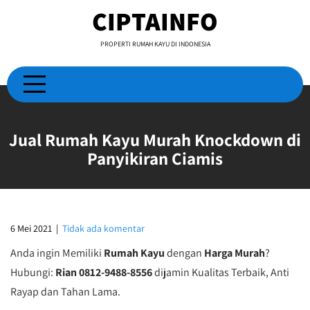
Skip
CIPTAINFO
to
content
PROPERTI RUMAH KAYU DI INDONESIA
Jual Rumah Kayu Murah Knockdown di
Panyikiran Ciamis
6 Mei 2021
|
Tidak ada komentar
Anda ingin Memiliki
Rumah Kayu
dengan
Harga Murah
?
Hubungi:
Rian 0812-9488-8556
dijamin Kualitas Terbaik, Anti
Rayap dan Tahan Lama.