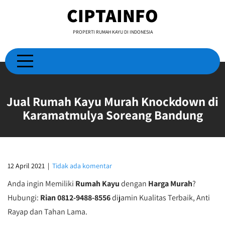
Skip
CIPTAINFO
to
content
PROPERTI RUMAH KAYU DI INDONESIA
Jual Rumah Kayu Murah Knockdown di
Karamatmulya Soreang Bandung
12 April 2021
|
Tidak ada komentar
Anda ingin Memiliki
Rumah Kayu
dengan
Harga Murah
?
Hubungi:
Rian 0812-9488-8556
dijamin Kualitas Terbaik, Anti
Rayap dan Tahan Lama.