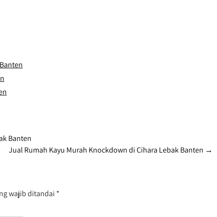
 Banten
en
en
ak Banten
Jual Rumah Kayu Murah Knockdown di Cihara Lebak Banten
→
ng wajib ditandai
*