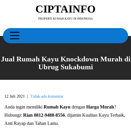
Skip
CIPTAINFO
to
content
PROPERTI RUMAH KAYU DI INDONESIA
Jual Rumah Kayu Knockdown Murah di
Ubrug Sukabumi
12 Juli 2021
|
Tidak ada komentar
Anda ingin memiliki
Rumah Kayu
dengan
Harga Murah
?
Hubungi:
Rian 0812-9488-8556
, dijamin Kualitas Kayu Terbaik,
Anti Rayap dan Tahan Lam
a.