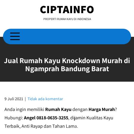
Skip
CIPTAINFO
to
content
PROPERTI RUMAH KAYU DI INDONESIA
Jual Rumah Kayu Knockdown Murah di
Ngamprah Bandung Barat
9 Juli 2021
|
Tidak ada komentar
Anda ingin memiliki
Rumah Kayu
dengan
Harga Murah
?
Hubungi:
Angel 0818-0635-3255
, dijamin Kualitas Kayu
Terbaik, Anti Rayap dan Tahan Lam
a.