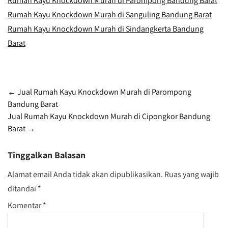
Rumah Kayu Knockdown Murah di Parompong Bandung Barat
Rumah Kayu Knockdown Murah di Sanguling Bandung Barat
Rumah Kayu Knockdown Murah di Sindangkerta Bandung
Barat
Post
←
Jual Rumah Kayu Knockdown Murah di Parompong
Bandung Barat
navigation
Jual Rumah Kayu Knockdown Murah di Cipongkor Bandung
Barat
→
Tinggalkan Balasan
Alamat email Anda tidak akan dipublikasikan.
Ruas yang wajib
ditandai
*
Komentar
*