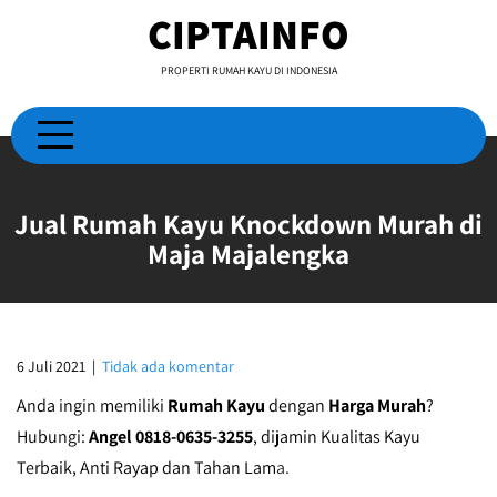
Skip
CIPTAINFO
to
content
PROPERTI RUMAH KAYU DI INDONESIA
Jual Rumah Kayu Knockdown Murah di
Maja Majalengka
6 Juli 2021
|
Tidak ada komentar
Anda ingin memiliki
Rumah Kayu
dengan
Harga Murah
?
Hubungi:
Angel 0818-0635-3255
, dijamin Kualitas Kayu
Terbaik, Anti Rayap dan Tahan Lam
a.