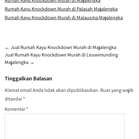
Rumah Kayu Knockdown Murah di Majalengka
Rumah Kayu Knockdown Murah di Palasah Majalengka
Rumah Kayu Knockdown Murah di Malausma Majalengka
Post
←
Jual Rumah Kayu Knockdown Murah di Majalengka
Jual Rumah Kayu Knockdown Murah di Leuwimunding
navigation
Majalengka
→
Tinggalkan Balasan
Alamat email Anda tidak akan dipublikasikan.
Ruas yang wajib
ditandai
*
Komentar
*