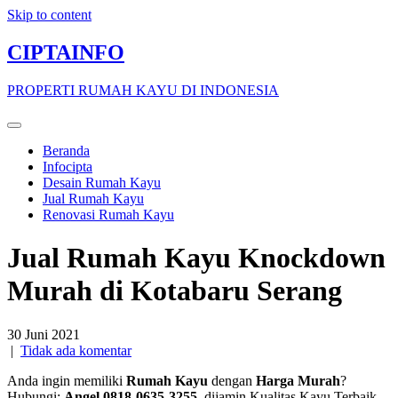
Skip to content
CIPTAINFO
PROPERTI RUMAH KAYU DI INDONESIA
Beranda
Infocipta
Desain Rumah Kayu
Jual Rumah Kayu
Renovasi Rumah Kayu
Jual Rumah Kayu Knockdown
Murah di Kotabaru Serang
30 Juni 2021
|
Tidak ada komentar
Anda ingin memiliki
Rumah Kayu
dengan
Harga Murah
?
Hubungi:
Angel 0818-0635-3255
, dijamin Kualitas Kayu Terbaik,