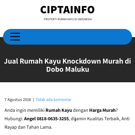
Skip
CIPTAINFO
to
content
PROPERTI RUMAH KAYU DI INDONESIA
Jual Rumah Kayu Knockdown Murah di
Dobo Maluku
7 Agustus 2016
|
Tidak ada komentar
Anda ingin memiliki
Rumah Kayu
dengan
Harga Murah
?
Hubungi:
Angel 0818-0635-3255
, dijamin Kualitas Terbaik, Anti
Rayap dan Tahan Lama.