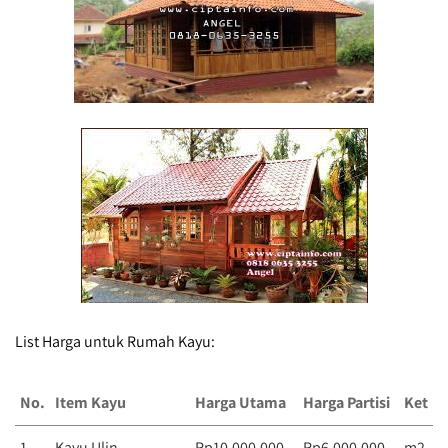
List Harga untuk Rumah Kayu:
No.
Item Kayu
Harga Utama
Harga Partisi
Ket
1.
Kayu Ulin
Rp10.000.000,-
Rp6.000.000,-
m2