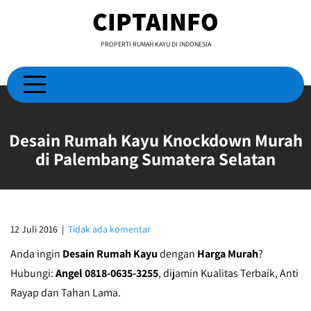
Skip
CIPTAINFO
to
content
PROPERTI RUMAH KAYU DI INDONESIA
Desain Rumah Kayu Knockdown Murah
di Palembang Sumatera Selatan
12 Juli 2016
|
Tidak ada komentar
Anda ingin
Desain Rumah Kayu
dengan
Harga Murah
?
Hubungi:
Angel 0818-0635-3255
, dijamin Kualitas Terbaik, Anti
Rayap dan Tahan Lama.